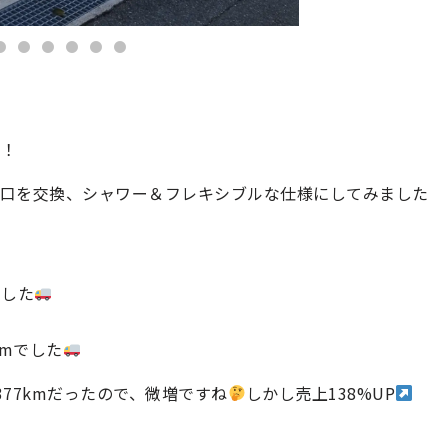
た！
蛇口を交換、シャワー＆フレキシブルな仕様にしてみました
でした
8kmでした
6377kmだったので、微増ですね
しかし売上138%UP