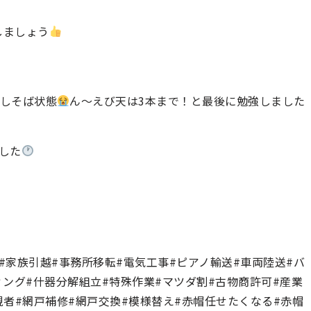
しましょう
しそば状態
ん〜えび天は3本まで！と最後に勉強しました
ました
越#家族引越#事務所移転#電気工事#ピアノ輸送#車両陸送#バ
ング#什器分解組立#特殊作業#マツダ割#古物商許可#産業
者#網戸補修#網戸交換#模様替え#赤帽任せたくなる#赤帽