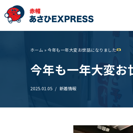
コ
ン
テ
ン
ツ
ホーム
»
今年も一年大変お世話になりました
へ
今年も一年大変お
ス
キ
ッ
2025.01.05
新着情報
プ