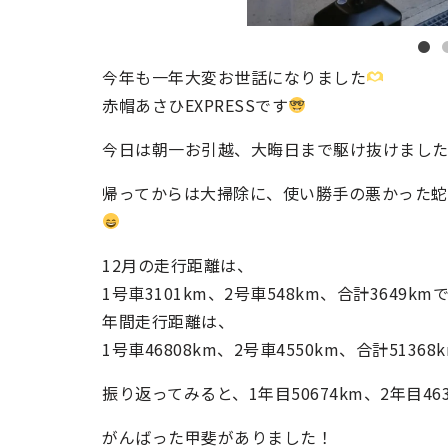
今年も一年大変お世話になりました
赤帽あさひEXPRESSです
今日は朝一お引越、大晦日まで駆け抜けまし
帰ってからは大掃除に、使い勝手の悪かった
12月の走行距離は、
1号車3101km、2号車548km、合計3649km
年間走行距離は、
1号車46808km、2号車4550km、合計5136
振り返ってみると、1年目50674km、2年目4
がんばった甲斐がありました！