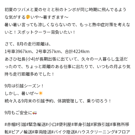
初夏のツバメと夏のセミと秋のトンボが同じ時期に飛んでるよう
な気がする
いや〜暑すぎます〜
暑い暑い言っても涼しくならないので、もっと熱中症対策を考えな
いと！スポットクーラー背負いたい！
さて、8月の走行距離は、
1号車3967km、2号車257km、合計4224km
あさひ社長(小4)が長期出張に出ていて、久々の一人暮らし生活だ
ったので、ちょっと距離のある仕事に出たりで、いつもの月より気
持ち走行距離多めでした！
9月は引越シーズン！
しかし、暑いぜ〜
続々入る9月末の引越予約、体調管理して、乗り切ろう！
9月もご安全に
#赤帽#引越#緊急輸送#小口#便利屋#単身引越#家族引越#事務所移
転#ピアノ輸送#車両陸送#バイク陸送#ハウスクリーニング#フロア