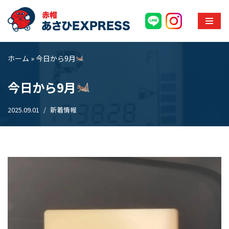
コ
ン
テ
ホーム
»
今日から9月
ン
ツ
今日から9月
へ
ス
2025.09.01
新着情報
キ
ッ
プ