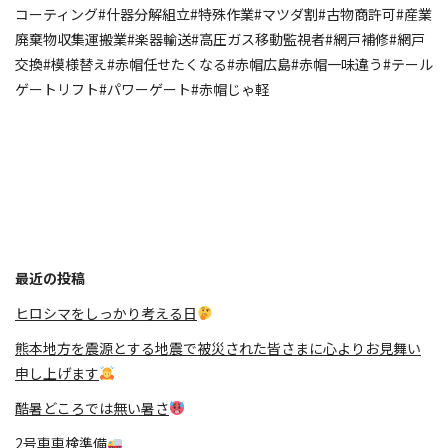
コーティング#什器分解組立#特殊作業#マツダ割#古物商許可#産業
廃棄物収集運搬業#楽器輸送#高圧ガス移動監視者#網戸補修#網戸
交換#模様替え#赤帽任せたくなる#赤帽広島#赤帽一味違う#テール
ゲートリフト#パワーゲート#赤帽じゃ軽
最近の投稿
ヒロシマをしっかり考える日
熊本地方を震源とする地震で被災された皆さまに心よりお見舞い
申し上げます
酷暑どころでは無い暑さ
2号車車検準備