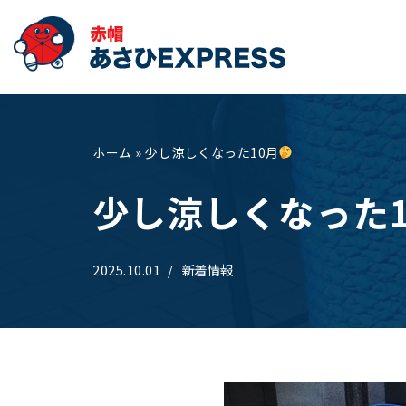
コ
ン
テ
ン
ツ
ホーム
»
少し涼しくなった10月
へ
少し涼しくなった1
ス
キ
ッ
2025.10.01
新着情報
プ