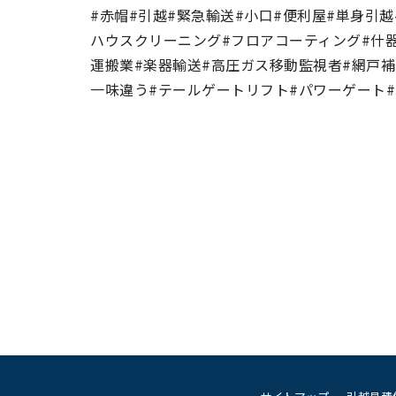
#赤帽#引越#緊急輸送#小口#便利屋#単身引
ハウスクリーニング#フロアコーティング#什
運搬業#楽器輸送#高圧ガス移動監視者#網戸補
一味違う#テールゲートリフト#パワーゲート