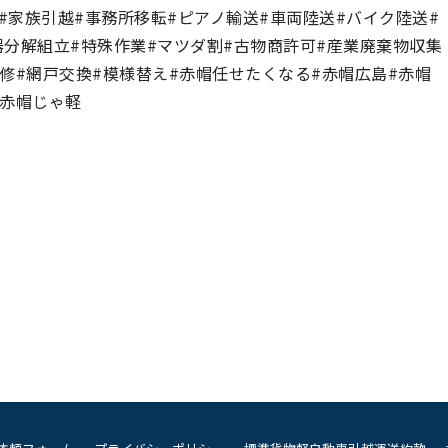
越#家族引越#事務所移転#ピアノ輸送#車両陸送#バイク陸送#
器分解組立#特殊作業#マツダ割#古物商許可#産業廃棄物収集
修#網戸交換#模様替え#赤帽任せたくなる#赤帽広島#赤帽
#赤帽じゃ軽