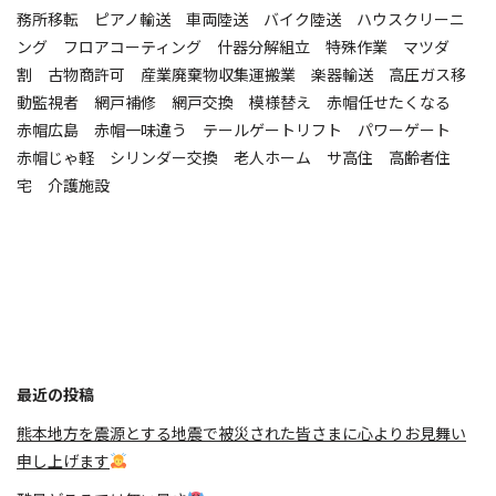
務所移転 ピアノ輸送 車両陸送 バイク陸送 ハウスクリーニ
ング フロアコーティング 什器分解組立 特殊作業 マツダ
割 古物商許可 産業廃棄物収集運搬業 楽器輸送 高圧ガス移
動監視者 網戸補修 網戸交換 模様替え 赤帽任せたくなる
赤帽広島 赤帽一味違う テールゲートリフト パワーゲート
赤帽じゃ軽 シリンダー交換 老人ホーム サ高住 高齢者住
宅 介護施設
最近の投稿
熊本地方を震源とする地震で被災された皆さまに心よりお見舞い
申し上げます