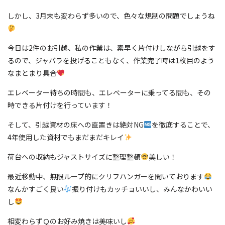
しかし、3月末も変わらず多いので、色々な規制の問題でしょうね
今日は2件のお引越、私の作業は、素早く片付けしながら引越をす
るので、ジャバラを投げることもなく、作業完了時は1枚目のよう
なまとまり具合
エレベーター待ちの時間も、エレベーターに乗ってる間も、その
時できる片付けを行っています！
そして、引越資材の床への直置きは絶対NG
を徹底することで、
4年使用した資材でもまだまだキレイ
荷台への収納もジャストサイズに整理整頓
美しい！
最近移動中、無限ループ的にクリフハンガーを聞いております
なんかすごく良い
振り付けもカッチョいいし、みんなかわいい
し
相変わらずＱのお好み焼きは美味いし