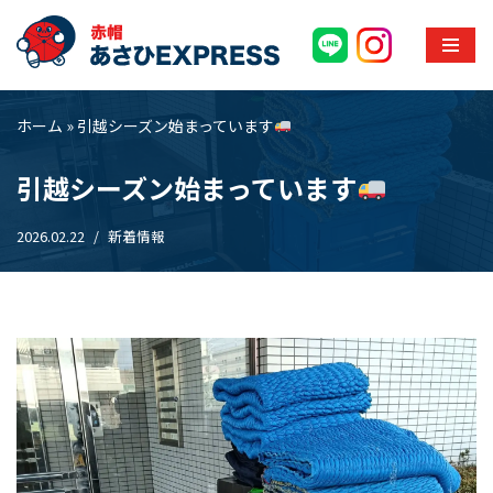
コ
ン
テ
ホーム
»
引越シーズン始まっています
ン
ツ
引越シーズン始まっています
へ
ス
2026.02.22
新着情報
キ
ッ
プ