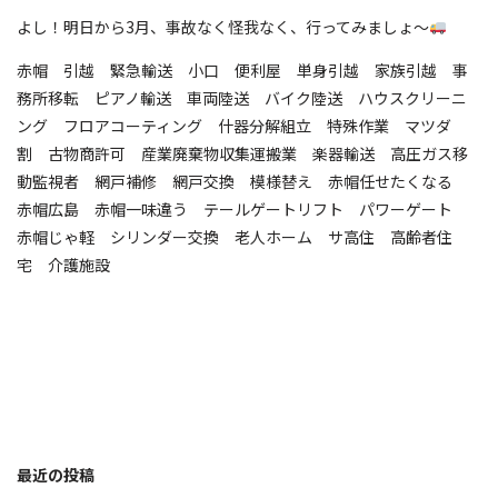
よし！明日から3月、事故なく怪我なく、行ってみましょ〜
赤帽 引越 緊急輸送 小口 便利屋 単身引越 家族引越 事
務所移転 ピアノ輸送 車両陸送 バイク陸送 ハウスクリーニ
ング フロアコーティング 什器分解組立 特殊作業 マツダ
割 古物商許可 産業廃棄物収集運搬業 楽器輸送 高圧ガス移
動監視者 網戸補修 網戸交換 模様替え 赤帽任せたくなる
赤帽広島 赤帽一味違う テールゲートリフト パワーゲート
赤帽じゃ軽 シリンダー交換 老人ホーム サ高住 高齢者住
宅 介護施設
最近の投稿