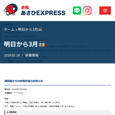
コ
ン
テ
ホーム
»
明日から3月
ン
ツ
明日から3月
へ
ス
2026.02.28
新着情報
キ
ッ
プ