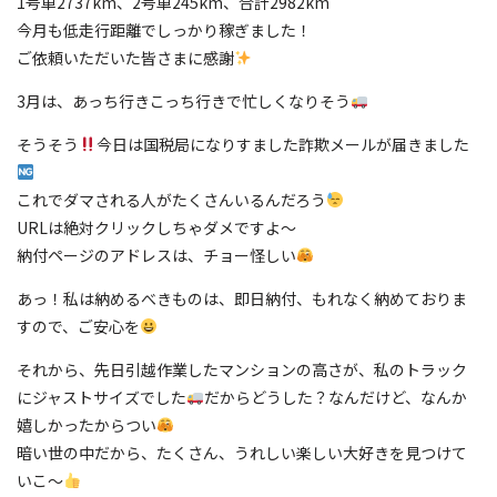
1号車2737km、2号車245km、合計2982km
今月も低走行距離でしっかり稼ぎました！
ご依頼いただいた皆さまに感謝
3月は、あっち行きこっち行きで忙しくなりそう
そうそう
今日は国税局になりすました詐欺メールが届きました
これでダマされる人がたくさんいるんだろう
URLは絶対クリックしちゃダメですよ〜
納付ページのアドレスは、チョー怪しい
あっ！私は納めるべきものは、即日納付、もれなく納めておりま
すので、ご安心を
それから、先日引越作業したマンションの高さが、私のトラック
にジャストサイズでした
だからどうした？なんだけど、なんか
嬉しかったからつい
暗い世の中だから、たくさん、うれしい楽しい大好きを見つけて
いこ〜